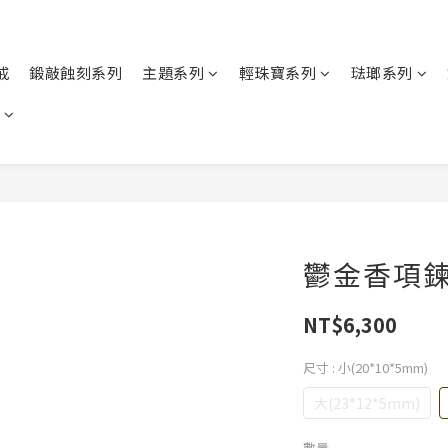
戒
鍛敲蝕刻系列
主題系列
輕珠寶系列
琺瑯系列
鬱金香項鍊
NT$6,300
尺寸
: 小(20*10*5mm)
大(23*12*5mm)
數量