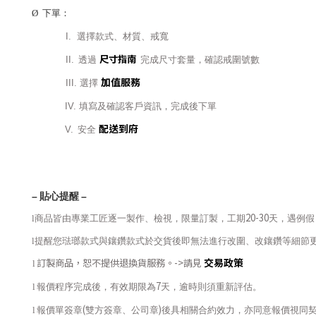
Ø
下單：
I.
選擇款式、材質、戒寬
尺寸指南
II.
透過
完成尺寸套量，確認戒圍號數
加值服務
III.
選擇
IV.
填寫及確認客戶資訊，完成後下單
配送到府
V.
安全
–
貼心提醒
–
20-30
l
商品皆由專業工匠逐一製作、檢視，限量訂製，工期
天，遇例假
l
提醒您琺瑯款式與鑲鑽款式於交貨後即無法進行改圍、改鑲鑽等細節
交易政策
訂製商品，恕不提供退換貨服務。
->
請見
l
7
l
報價程序完成後，有效期限為
天，逾時則須重新評估。
(
)
l
報價單簽章
雙方簽章、公司章
後具相關合約效力，亦同意報價視同