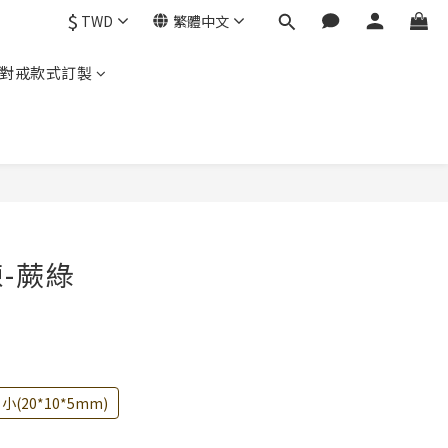
$
TWD
繁體中文
對戒款式訂製
立即購買
-蕨綠
小(20*10*5mm)