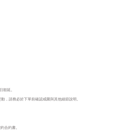
日順延。
更動，請務必於下單前確認戒圍與其他細節說明。
契約合約書。