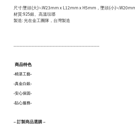
:
(
)
W23mm x L12mm x H5mm
(
)
W20mm
尺寸
墜頭
大
≒
，墜頭
小
≒
:925
材質
銀、高溫琺瑯
:
製造
光在金工團隊，台灣製造
---------------------------------------------------------
商品特色
-
精湛工藝
-
-
真金白銀
-
-
安心保固
-
-
貼心服務
-
–
訂製商品選購
–