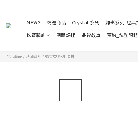
NEWS
精選商品
Crystal 系列
絢彩系列-經典
珠寶藝廊
團體課程
品牌故事
預約_私塾課程
全部商品
/
琺瑯系列
/
鬱金香系列-項鍊