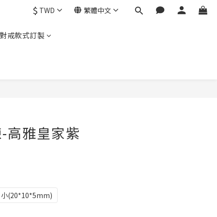
$
TWD
繁體中文
對戒款式訂製
立即購買
-高雅皇家紫
小(20*10*5mm)