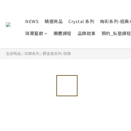
NEWS
精選商品
Crystal 系列
絢彩系列-經典
珠寶藝廊
團體課程
品牌故事
預約_私塾課程
全部商品
/
琺瑯系列
/
鬱金香系列-項鍊