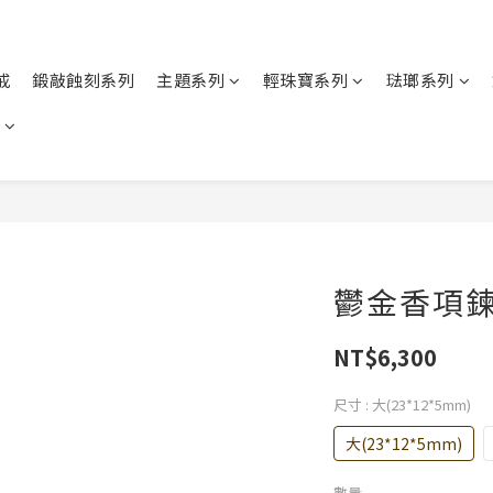
戒
鍛敲蝕刻系列
主題系列
輕珠寶系列
琺瑯系列
鬱金香項鍊
NT$6,300
尺寸
: 大(23*12*5mm)
大(23*12*5mm)
數量