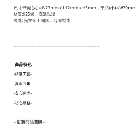
:
(
)
W23mm x L12mm x H5mm
(
)
W20mm
尺寸
墜頭
大
≒
，墜頭
小
≒
:925
材質
銀、高溫琺瑯
:
製造
光在金工團隊，台灣製造
---------------------------------------------------------
商品特色
-
精湛工藝
-
-
真金白銀
-
-
安心保固
-
-
貼心服務
-
–
訂製商品選購
–