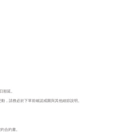
日順延。
更動，請務必於下單前確認戒圍與其他細節說明。
契約合約書。