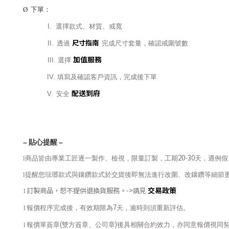
Ø
下單：
I.
選擇款式、材質、戒寬
尺寸指南
II.
透過
完成尺寸套量，確認戒圍號數
加值服務
III.
選擇
IV.
填寫及確認客戶資訊，完成後下單
配送到府
V.
安全
–
貼心提醒
–
20-30
l
商品皆由專業工匠逐一製作、檢視，限量訂製，工期
天，遇例假
l
提醒您琺瑯款式與鑲鑽款式於交貨後即無法進行改圍、改鑲鑽等細節
交易政策
訂製商品，恕不提供退換貨服務。
->
請見
l
7
l
報價程序完成後，有效期限為
天，逾時則須重新評估。
(
)
l
報價單簽章
雙方簽章、公司章
後具相關合約效力，亦同意報價視同