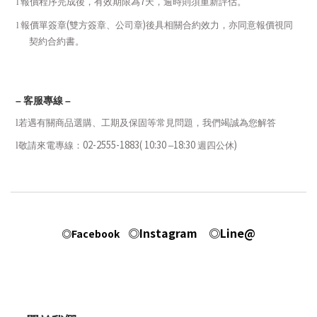
7
l
報價程序完成後，有效期限為
天，逾時則須重新評估。
(
)
l
報價單簽章
雙方簽章、公司章
後具相關合約效力，亦同意報價視同
契約合約書。
–
客服專線
–
l
若遇有關商品選購、工期及保固等常見問題，我們竭誠為您解答
02-2555-1883( 10:30
18:30
)
l
敬請來電專線：
–
週四公休
◎Instagram
◎Line@
◎Facebook