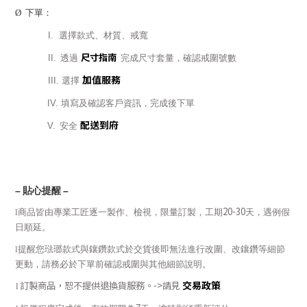
Ø
下單：
I.
選擇款式、材質、戒寬
尺寸指南
II.
透過
完成尺寸套量，確認戒圍號數
加值服務
III.
選擇
IV.
填寫及確認客戶資訊，完成後下單
配送到府
V.
安全
–
貼心提醒
–
20-30
l
商品皆由專業工匠逐一製作、檢視，限量訂製，工期
天，遇例假
日順延。
l
提醒您琺瑯款式與鑲鑽款式於交貨後即無法進行改圍、改鑲鑽等細節
更動，請務必於下單前確認戒圍與其他細節說明。
交易政策
訂製商品，恕不提供退換貨服務。
->
請見
l