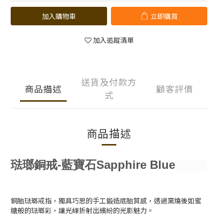
加入購物車
立即購買
加入追蹤清單
送貨及付款方
商品描述
顧客評價
式
商品描述
琺瑯銅戒
-藍寶石Sapphire Blue
銅胎琺瑯戒指，獨具巧思的手工鍛造底胎質感，透過窯燒後如蜜
糖般的琺瑯彩，讓光線折射出繽紛的光影魅力。