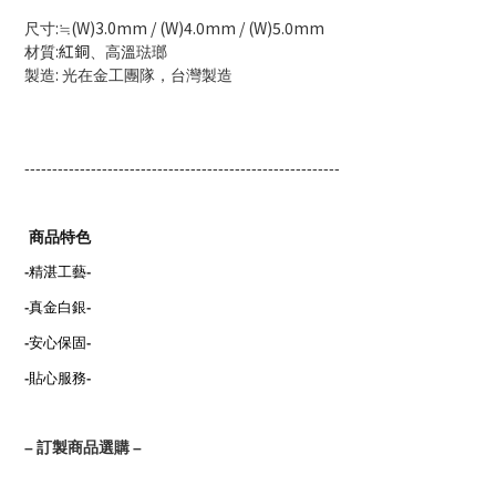
:
(W)3.0mm / (W)4.0mm / (W)5.0mm
尺寸
≒
:紅銅
材質
、高溫琺瑯
:
製造
光在金工團隊，台灣製造
---------------------------------------------------------
商品特色
-
精湛工藝
-
-
真金白銀
-
-
安心保固
-
-
貼心服務
-
–
訂製商品選購
–