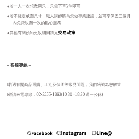
2
●若一人一次想做兩只，只需下單
件即可
●若不確定戒圍尺寸，職人講師將為您做專業建議，並可享保固三個月
內免費改圍一次的貼心服務
交易政策
●其他有關預約更改細則請見
–
客服專線
–
l
若遇有關商品選購、工期及保固等常見問題，我們竭誠為您解答
02-2555-1883(10:30
18:30
)
l
敬請來電專線：
–
週一
公休
◎Instagram
◎Line@
◎Facebook