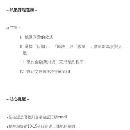
–
私塾課程選購
–
Ø
下單：
挑選喜愛的款式
I.
選擇
「日期」、「時段」與「數量」，數量即為參與人
II.
數
繳付全額費用後，完成預約程序
III.
email
收到交易確認證明
IV.
–
貼心提醒
–
email
●請確認是否收到交易確認證明
10-15
●提醒您提前
分鐘到達上課地點報到