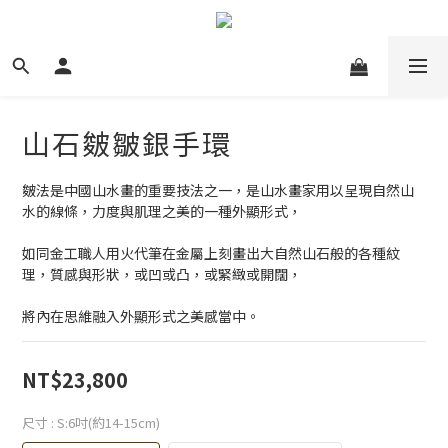
山石皴皺銀手環
皴法是中國山水畫的重要技法之一，是山水畫家用以呈現自然山
水的線條，力度與肌理之美的一種外顯形式，
如同金工職人用火代筆在金屬上刻畫出大自然山石般的各種紋
理，質感與形狀，或凹或凸，或緊緻或開闊，
將內在思維融入外顯形式之美感當中。
NT$23,800
尺寸
: S:6吋(約14-15cm)