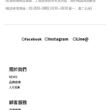
l
若遇有關商品選購、工期及保固等常見問題，我們竭誠為您解答
02-2555-1883( 10:30
18:30
)
l
敬請來電專線：
–
週一、週二
公休
◎Instagram
◎Line@
◎Facebook
關於我們
NEWS
品牌故事
人才招募
顧客服務
測量服務