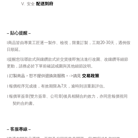
配送到府
V.
安全
–
貼心提醒
–
20-30
l
商品皆由專業工匠逐一製作、檢視，限量訂製，工期
天，遇例假
日順延。
l
提醒您琺瑯款式與鑲鑽款式於交貨後即無法進行改圍、改鑲鑽等細節
更動，請務必於下單前確認戒圍與其他細節說明。
交易政策
訂製商品，恕不提供退換貨服務。
->
請見
l
7
l
報價程序完成後，有效期限為
天，逾時則須重新評估。
(
)
l
報價單簽章
雙方簽章、公司章
後具相關合約效力，亦同意報價視同
契約合約書。
–
客服專線
–