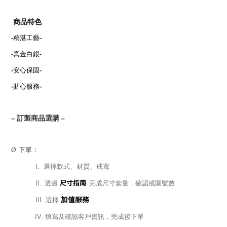
商品特色
-
精湛工藝
-
-
真金白銀
-
-
安心保固
-
-
貼心服務
-
–
訂製商品選購
–
Ø
下單：
I.
選擇款式、材質、戒寬
尺寸指南
II.
透過
完成尺寸套量，確認戒圍號數
加值服務
III.
選擇
IV.
填寫及確認客戶資訊，完成後下單