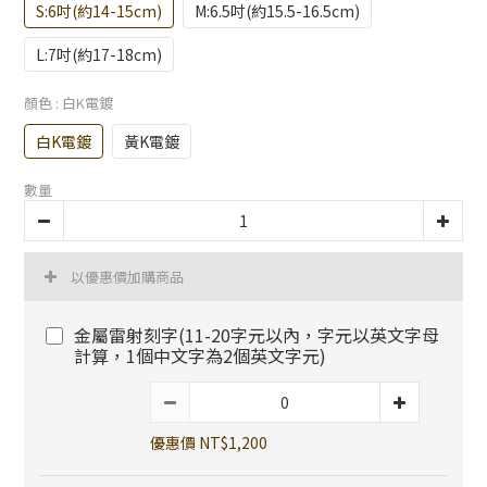
S:6吋(約14-15cm)
M:6.5吋(約15.5-16.5cm)
L:7吋(約17-18cm)
顏色
: 白K電鍍
白K電鍍
黃K電鍍
數量
以優惠價加購商品
金屬雷射刻字(11-20字元以內，字元以英文字母
計算，1個中文字為2個英文字元)
優惠價 NT$1,200