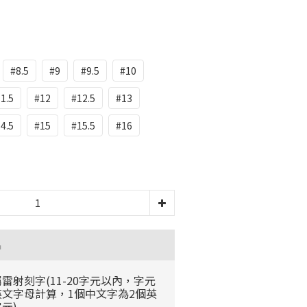
#8.5
#9
#9.5
#10
1.5
#12
#12.5
#13
4.5
#15
#15.5
#16
品
雷射刻字(11-20字元以內，字元
英文字母計算，1個中文字為2個英
元)