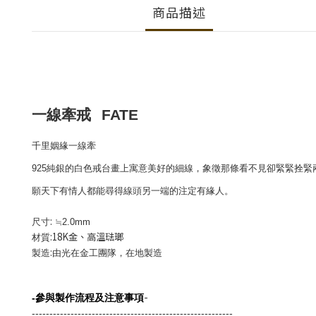
商品描述
一線牽戒
FATE
千里姻緣一線牽
925
純銀的白色戒台畫上寓意美好的細線，象徵那條看不見卻緊緊拴緊
願天下有情人都能尋得線頭另一端的注定有緣人。
:
尺寸
≒2.0mm
:18K金、高溫琺瑯
材質
:
製造
由光在金工團隊，在地製造
-
-
參與製作流程及注意事項
---------------------------------------------------------