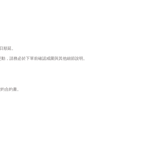
日順延。
更動，請務必於下單前確認戒圍與其他細節說明。
契約合約書。