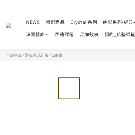
NEWS
精選商品
Crystal 系列
絢彩系列-經典
珠寶藝廊
團體課程
品牌故事
預約_私塾課程
全部商品
/
對戒款式訂製
/
18K金