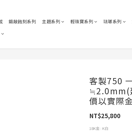
戒
鍛敲蝕刻系列
主題系列
輕珠寶系列
琺瑯系列
客製750
≒2.0m
價以實際金
NT$25,800
18K金
: K白