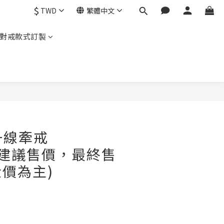
$
TWD
繁體中文
對戒款式訂製
立即購買
 一線牽戒
m(建議售價，最終售
價為主)