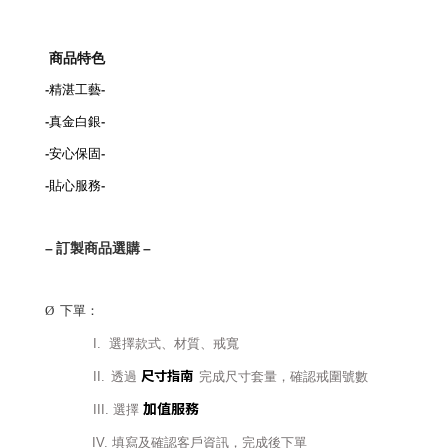
商品特色
-
精湛工藝
-
-
真金白銀
-
-
安心保固
-
-
貼心服務
-
–
訂製商品選購
–
Ø
下單：
I.
選擇款式、材質、戒寬
尺寸指南
II.
透過
完成尺寸套量，確認戒圍號數
加值服務
III.
選擇
IV.
填寫及確認客戶資訊，完成後下單