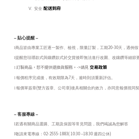
配送到府
V.
安全
–
貼心提醒
–
20-30
l
商品皆由專業工匠逐一製作、檢視，限量訂製，工期
天，遇例假
l
提醒您琺瑯款式與鑲鑽款式於交貨後即無法進行改圍、改鑲鑽等細節
交易政策
訂製商品，恕不提供退換貨服務。
->
請見
l
7
l
報價程序完成後，有效期限為
天，逾時則須重新評估。
(
)
l
報價單簽章
雙方簽章、公司章
後具相關合約效力，亦同意報價視同
–
客服專線
–
l
若遇有關商品選購、工期及保固等常見問題，我們竭誠為您解答
02-2555-1883( 10:30
18:30
)
l
敬請來電專線：
–
週四公休