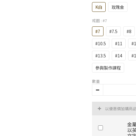
K白
玫瑰金
戒圍
: #7
#7
#7.5
#8
#10.5
#11
#1
#13.5
#14
#1
參與製作課程
數量
以優惠價加購商
金屬
以
文字