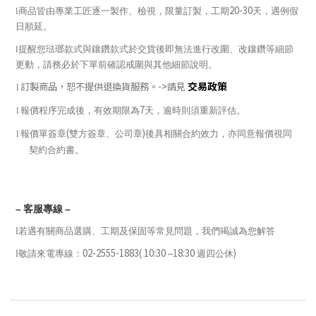
20-30
l
商品皆由專業工匠逐一製作、檢視，限量訂製，工期
天，遇例假
日順延。
l
提醒您琺瑯款式與鑲鑽款式於交貨後即無法進行改圍、改鑲鑽等細節
更動，請務必於下單前確認戒圍與其他細節說明。
交易政策
訂製商品，恕不提供退換貨服務。
->
請見
l
7
l
報價程序完成後，有效期限為
天，逾時則須重新評估。
(
)
l
報價單簽章
雙方簽章、公司章
後具相關合約效力，亦同意報價視同
契約合約書。
–
客服專線
–
l
若遇有關商品選購、工期及保固等常見問題，我們竭誠為您解答
02-2555-1883( 10:30
18:30
)
l
敬請來電專線：
–
週四公休