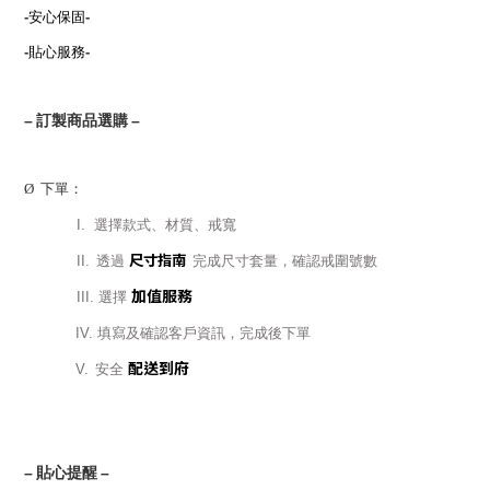
-
安心保固
-
-
貼心服務
-
–
訂製商品選購
–
Ø
下單：
I.
選擇款式、材質、戒寬
尺寸指南
II.
透過
完成尺寸套量，確認戒圍號數
加值服務
III.
選擇
IV.
填寫及確認客戶資訊，完成後下單
配送到府
V.
安全
–
貼心提醒
–