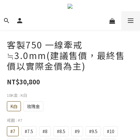
客製750 一線牽戒
≒3.0mm(建議售價，最終售
價以實際金價為主)
NT$30,800
18K金
: K白
K白
玫瑰金
戒圍
: #7
#7
#7.5
#8
#8.5
#9
#9.5
#10