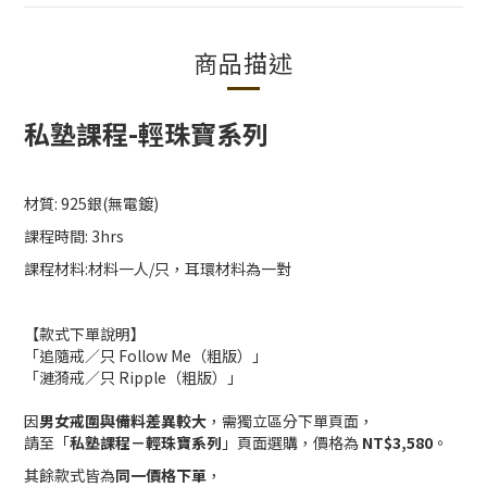
商品描述
私塾課程
-
輕珠寶系列
材質: 925銀(無電鍍)
課程時間: 3hrs
課程材料:材料一人/只，耳環材料為一對
【款式下單說明】
「追隨戒／只 Follow Me（粗版）」
「漣漪戒／只 Ripple（粗版）」
因
男女戒圍與備料差異較大
，需獨立區分下單頁面，
請至「
私塾課程－輕珠寶系列
」頁面選購，價格為
NT$3,580
。
其餘款式皆為
同一價格下單
，