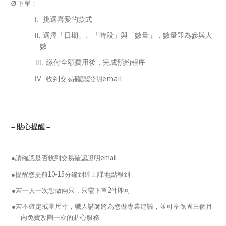
Ø
下單：
挑選喜愛的款式
I.
選擇
「日期」、「時段」與「數量」，數量即為參與人
II.
數
繳付全額費用後，完成預約程序
III.
email
收到交易確認證明
IV.
–
貼心提醒
–
email
●請確認是否收到交易確認證明
10-15
●提醒您提前
分鐘到達上課地點報到
2
●若一人一次想做兩只，只需下單
件即可
●若不確定戒圍尺寸，職人講師將為您做專業建議，並可享保固三個月
內免費改圍一次的貼心服務