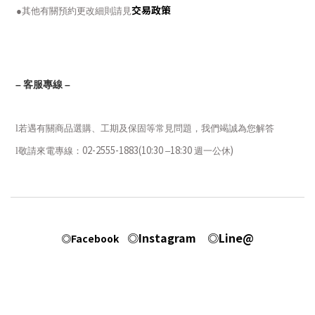
交易政策
●其他有關預約更改細則請見
–
客服專線
–
l
若遇有關商品選購、工期及保固等常見問題，我們竭誠為您解答
02-2555-1883(10:30
18:30
)
l
敬請來電專線：
–
週一
公休
◎Instagram
◎Line@
◎Facebook