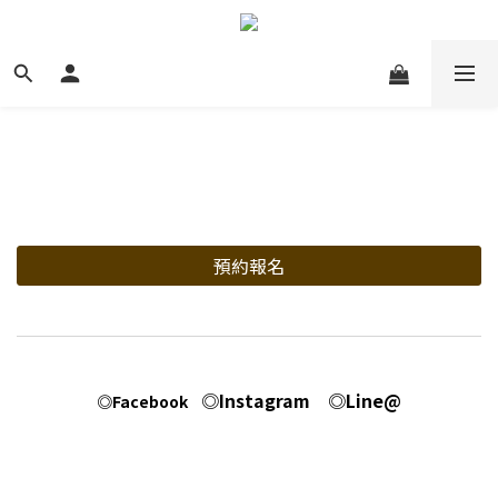
預約報名
◎Instagram
◎Line@
◎Facebook