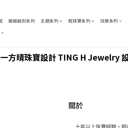
戒
鍛敲蝕刻系列
主題系列
輕珠寶系列
琺瑯系列
一方晴珠寶設計 TING H Jewelry
關於
十年以上珠寶經驗。師