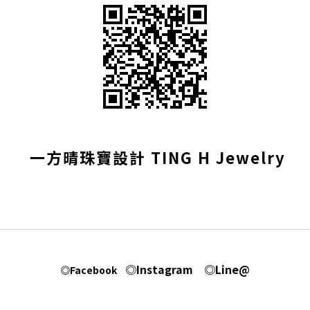
一方晴珠寶設計
TING H Jewelry
◎Instagram
◎Line@
◎Facebook