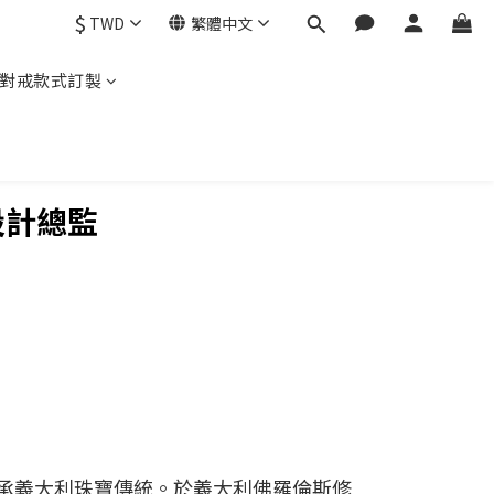
$
TWD
繁體中文
對戒款式訂製
 設計總監
承義大利珠寶傳統。於義大利佛羅倫斯修