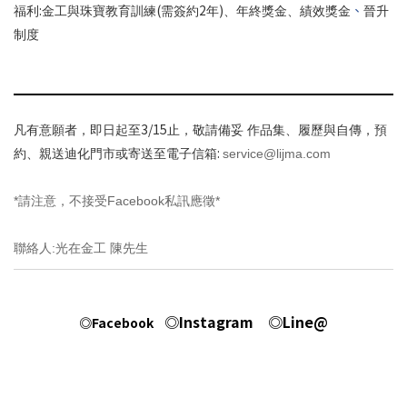
:
(
2
)
、
福利
金工與珠寶教育訓練
需簽約
年
、年終獎金、績效獎金
晉升
制度
3/15
凡有意願者，即日起至
止，敬請備妥 作品集、履歷與自傳，預
:
service@lijma.com
約、親送迪化門市或寄送至電子信箱
*
Facebook
*
請注意，不接受
私訊應徵
:
聯絡人
光在金工
陳先生
◎Instagram
◎Line@
◎Facebook