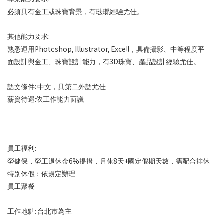
必須具有金工或珠寶背景，有琺瑯經驗尤佳。
:
其他能力要求
Photoshop, Illustrator, Excell
熟悉運用
，具備攝影、中等程度平
3D
面設計與金工、珠寶設計能力，有
珠寶、產品設計經驗尤佳。
:
語文條件
中文，具第二外語尤佳
:
薪資待遇
依工作能力面議
:
員工福利
6%
8
+
勞健保，勞工退休金
提撥，月休
天
國定假期天數，需配合排休
特別休假：依規定辦理
員工聚餐
:
工作地點
台北市為主