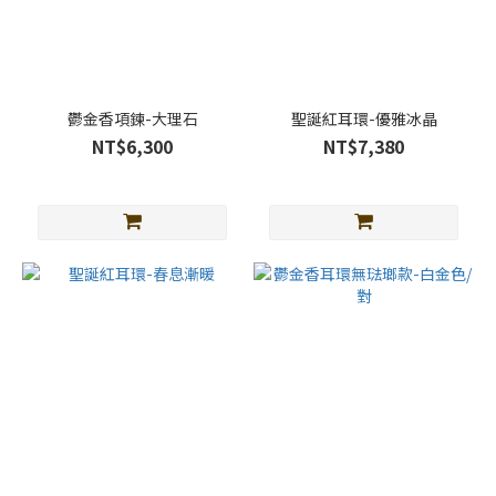
鬱金香項鍊-大理石
聖誕紅耳環-優雅冰晶
NT$6,300
NT$7,380