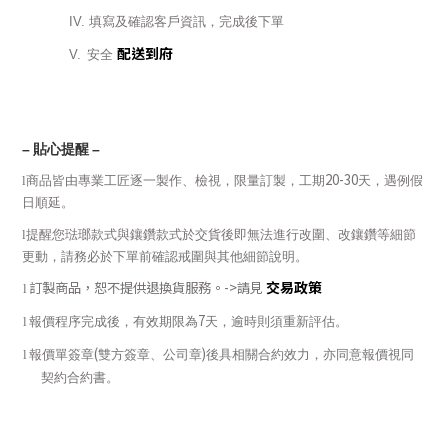
IV.
填寫及確認客戶資訊，完成後下單
配送到府
V.
安全
–
貼心提醒
–
20-30
l
商品皆由專業工匠逐一製作、檢視，限量訂製，工期
天，遇例假
日順延。
l
提醒您琺瑯款式與鑲鑽款式於交貨後即無法進行改圍、改鑲鑽等細節
更動，請務必於下單前確認戒圍與其他細節說明。
交易政策
訂製商品，恕不提供退換貨服務。
->
請見
l
7
l
報價程序完成後，有效期限為
天，逾時則須重新評估。
(
)
l
報價單簽章
雙方簽章、公司章
後具相關合約效力，亦同意報價視同
契約合約書。