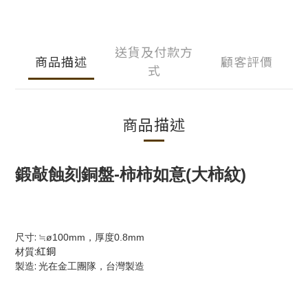
送貨及付款方
商品描述
顧客評價
式
商品描述
鍛敲蝕刻銅盤-柿柿如意(大柿紋)
:
尺寸
≒ø100mm，厚度0.8mm
:紅銅
材質
:
製造
光在金工團隊，台灣製造