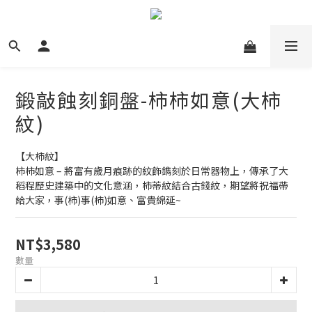
鍛敲蝕刻銅盤-柿柿如意(大柿
紋)
【大柿紋】
柿柿如意 – 將富有歲月痕跡的紋飾鐫刻於日常器物上，傳承了大
稻程歷史建築中的文化意涵，柿蒂紋結合古錢紋，期望將祝福帶
給大家，事(柿)事(柿)如意、富貴綿延~
NT$3,580
數量