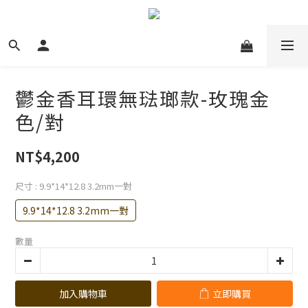
鬱金香耳環無琺瑯款-玫瑰金
色/對
NT$4,200
尺寸
: 9.9*14*12.8 3.2mm一對
9.9*14*12.8 3.2mm一對
數量
加入購物車
立即購買