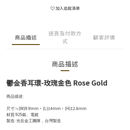
加入追蹤清單
送貨及付款方
商品描述
顧客評價
式
商品描述
-玫瑰金色 Rose Gold
鬱金香耳環
商品描述
:
:
(W)9.9mm，(L)14mm，(H)12.8mm
尺寸
≒
:925
材質
銀、電鍍
:
製造
光在金工團隊，台灣製造