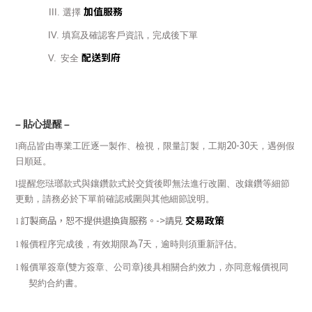
加值服務
III.
選擇
IV.
填寫及確認客戶資訊，完成後下單
配送到府
V.
安全
–
貼心提醒
–
20-30
l
商品皆由專業工匠逐一製作、檢視，限量訂製，工期
天，遇例假
日順延。
l
提醒您琺瑯款式與鑲鑽款式於交貨後即無法進行改圍、改鑲鑽等細節
更動，請務必於下單前確認戒圍與其他細節說明。
交易政策
訂製商品，恕不提供退換貨服務。
->
請見
l
7
l
報價程序完成後，有效期限為
天，逾時則須重新評估。
(
)
l
報價單簽章
雙方簽章、公司章
後具相關合約效力，亦同意報價視同
契約合約書。