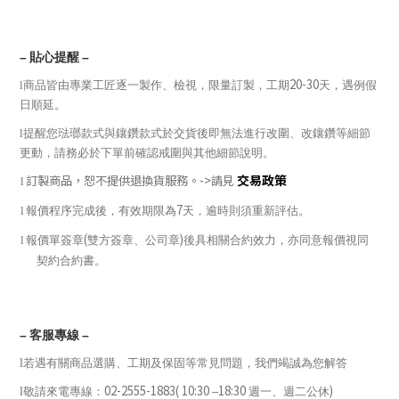
–
貼心提醒
–
20-30
l
商品皆由專業工匠逐一製作、檢視，限量訂製，工期
天，遇例假
日順延。
l
提醒您琺瑯款式與鑲鑽款式於交貨後即無法進行改圍、改鑲鑽等細節
更動，請務必於下單前確認戒圍與其他細節說明。
交易政策
訂製商品，恕不提供退換貨服務。
->
請見
l
7
l
報價程序完成後，有效期限為
天，逾時則須重新評估。
(
)
l
報價單簽章
雙方簽章、公司章
後具相關合約效力，亦同意報價視同
契約合約書。
–
客服專線
–
l
若遇有關商品選購、工期及保固等常見問題，我們竭誠為您解答
02-2555-1883( 10:30
18:30
)
l
敬請來電專線：
–
週一、週二
公休