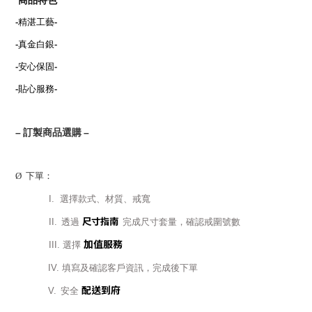
商品特色
-
精湛工藝
-
-
真金白銀
-
-
安心保固
-
-
貼心服務
-
–
訂製商品選購
–
Ø
下單：
I.
選擇款式、材質、戒寬
尺寸指南
II.
透過
完成尺寸套量，確認戒圍號數
加值服務
III.
選擇
IV.
填寫及確認客戶資訊，完成後下單
配送到府
V.
安全