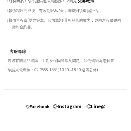
交易政策
訂製商品，恕不提供退換貨服務。
->
請見
l
7
l
報價程序完成後，有效期限為
天，逾時則須重新評估。
(
)
l
報價單簽章
雙方簽章、公司章
後具相關合約效力，亦同意報價視同
契約合約書。
–
客服專線
–
l
若遇有關商品選購、工期及保固等常見問題，我們竭誠為您解答
02-2555-1883( 10:30
18:30
)
l
敬請來電專線：
–
週四公休
◎Instagram
◎Line@
◎Facebook