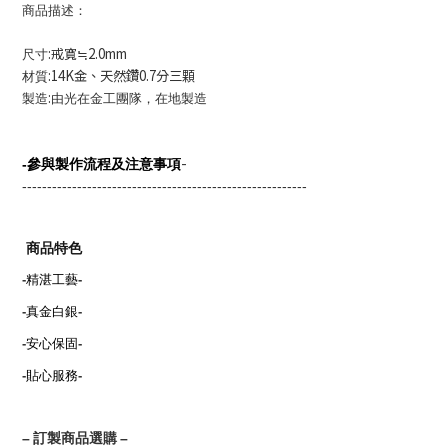
商品描述：
:戒寬≒2.0mm
尺寸
:14K金、天然鑽0.7分三顆
材質
:
製造
由光在金工團隊，在地製造
-
-
參與製作流程及注意事項
---------------------------------------------------------
商品特色
-
精湛工藝
-
-
真金白銀
-
-
安心保固
-
-
貼心服務
-
–
訂製商品選購
–