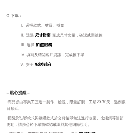
Ø
下單：
I.
選擇款式、材質、戒寬
尺寸指南
II.
透過
完成尺寸套量，確認戒圍號數
加值服務
III.
選擇
IV.
填寫及確認客戶資訊，完成後下單
配送到府
V.
安全
–
貼心提醒
–
20-30
l
商品皆由專業工匠逐一製作、檢視，限量訂製，工期
天，遇例假
日順延。
l
提醒您琺瑯款式與鑲鑽款式於交貨後即無法進行改圍、改鑲鑽等細節
更動，請務必於下單前確認戒圍與其他細節說明。