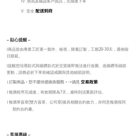
IV.
填寫及確認客戶資訊，完成後下單
配送到府
V.
安全
–
貼心提醒
–
20-30
l
商品皆由專業工匠逐一製作、檢視，限量訂製，工期
天，遇例假
日順延。
l
提醒您琺瑯款式與鑲鑽款式於交貨後即無法進行改圍、改鑲鑽等細節
更動，請務必於下單前確認戒圍與其他細節說明。
交易政策
訂製商品，恕不提供退換貨服務。
->
請見
l
7
l
報價程序完成後，有效期限為
天，逾時則須重新評估。
(
)
l
報價單簽章
雙方簽章、公司章
後具相關合約效力，亦同意報價視同
契約合約書。
–
客服專線
–