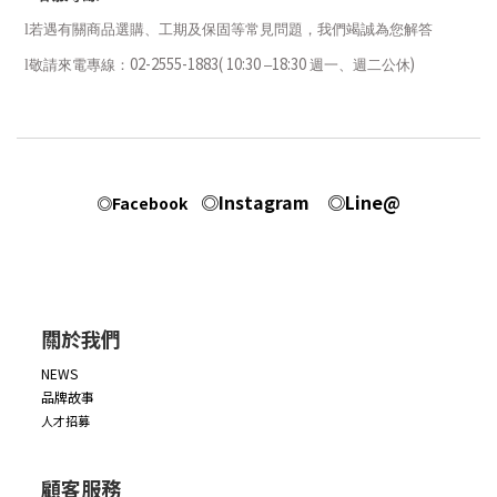
l
若遇有關商品選購、工期及保固等常見問題，我們竭誠為您解答
02-2555-1883( 10:30
18:30
)
l
敬請來電專線：
–
週一、週二
公休
◎Instagram
◎Line@
◎Facebook
關於我們
NEWS
品牌故事
人才招募
顧客服務