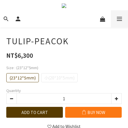
TULIP-PEACOK
NT$6,300
Size
: (23*12*5mm)
(23*12*5mm)
小(20*10*5mm)
Quantity
ADD TO CART
BUY NOW
Add to Wishlist