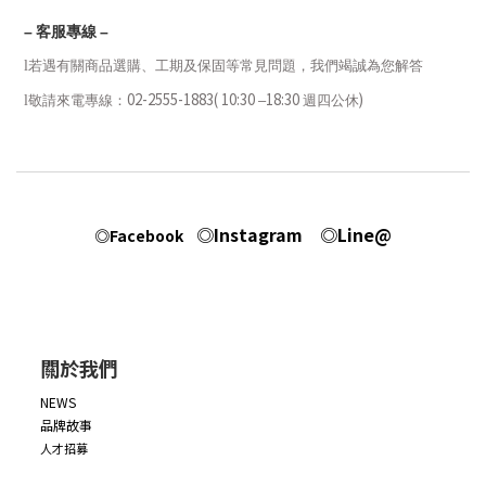
–
客服專線
–
l
若遇有關商品選購、工期及保固等常見問題，我們竭誠為您解答
02-2555-1883( 10:30
18:30
)
l
敬請來電專線：
–
週四公休
◎Instagram
◎Line@
◎Facebook
關於我們
NEWS
品牌故事
人才招募