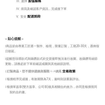
加值服務
III.
選擇
IV.
填寫及確認客戶資訊，完成後下單
配送到府
V.
安全
–
貼心提醒
–
20-30
l
商品皆由專業工匠逐一製作、檢視，限量訂製，工期
天，遇例假
日順延。
l
提醒您琺瑯款式與鑲鑽款式於交貨後即無法進行改圍、改鑲鑽等細節
更動，請務必於下單前確認戒圍與其他細節說明。
交易政策
訂製商品，恕不提供退換貨服務。
->
請見
l
7
l
報價程序完成後，有效期限為
天，逾時則須重新評估。
(
)
l
報價單簽章
雙方簽章、公司章
後具相關合約效力，亦同意報價視同
契約合約書。