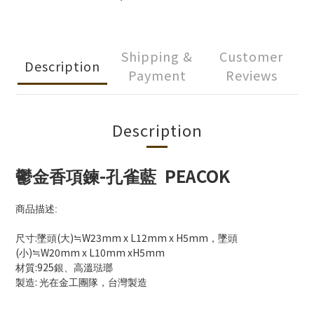
Shipping &
Customer
Description
Payment
Reviews
Description
-
PEACOK
鬱金香項鍊
孔雀藍
商品描述
:
:
(
)
W23mm x L12mm x H5mm
尺寸
墜頭
大
≒
，墜頭
(
)
W20mm x L10mm xH5mm
小
≒
:925
材質
銀、高溫琺瑯
:
製造
光在金工團隊，台灣製造