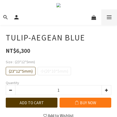
TULIP-AEGEAN BLUE
NT$6,300
Size
: (23*12*5mm)
(23*12*5mm)
小(20*10*5mm)
Quantity
ADD TO CART
BUY NOW
Add to Wishlist