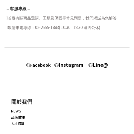
–
客服專線
–
l
若遇有關商品選購、工期及保固等常見問題，我們竭誠為您解答
02-2555-1883( 10:30
18:30
)
l
敬請來電專線：
–
週四公休
◎Instagram
◎Line@
◎Facebook
關於我們
NEWS
品牌故事
人才招募