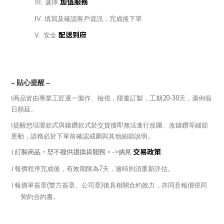
加值服務
III.
選擇
IV.
填寫及確認客戶資訊，完成後下單
配送到府
V.
安全
–
貼心提醒
–
20-30
l
商品皆由專業工匠逐一製作、檢視，限量訂製，工期
天，遇例假
日順延。
l
提醒您琺瑯款式與鑲鑽款式於交貨後即無法進行改圍、改鑲鑽等細節
更動，請務必於下單前確認戒圍與其他細節說明。
交易政策
訂製商品，恕不提供退換貨服務。
->
請見
l
7
l
報價程序完成後，有效期限為
天，逾時則須重新評估。
(
)
l
報價單簽章
雙方簽章、公司章
後具相關合約效力，亦同意報價視同
契約合約書。