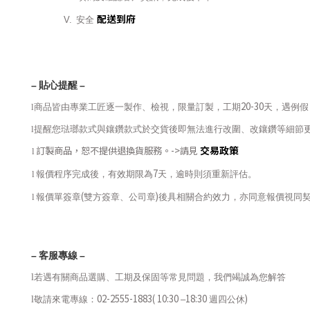
配送到府
V.
安全
–
貼心提醒
–
20-30
l
商品皆由專業工匠逐一製作、檢視，限量訂製，工期
天，遇例假
l
提醒您琺瑯款式與鑲鑽款式於交貨後即無法進行改圍、改鑲鑽等細節
交易政策
訂製商品，恕不提供退換貨服務。
->
請見
l
7
l
報價程序完成後，有效期限為
天，逾時則須重新評估。
(
)
l
報價單簽章
雙方簽章、公司章
後具相關合約效力，亦同意報價視同
–
客服專線
–
l
若遇有關商品選購、工期及保固等常見問題，我們竭誠為您解答
02-2555-1883( 10:30
18:30
)
l
敬請來電專線：
–
週四公休