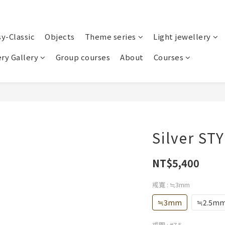
sy-Classic
Objects
Theme series
Light jewellery
ry Gallery
Group courses
About
Courses
Silver ST
NT$5,400
戒寬
: ≒3mm
≒3mm
≒2.5m
戒圍
: #7.5