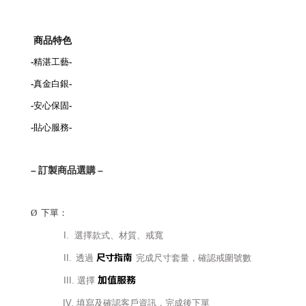
商品特色
-
精湛工藝
-
-
真金白銀
-
-
安心保固
-
-
貼心服務
-
–
訂製商品選購
–
Ø
下單：
I.
選擇款式、材質、戒寬
尺寸指南
II.
透過
完成尺寸套量，確認戒圍號數
加值服務
III.
選擇
IV.
填寫及確認客戶資訊，完成後下單