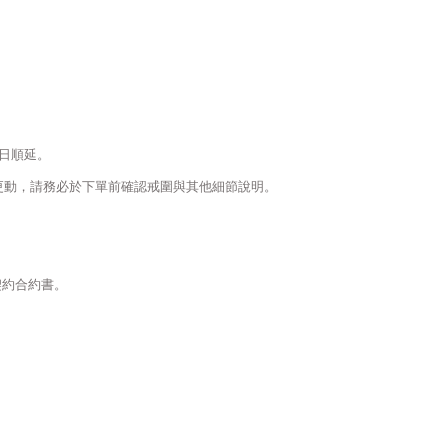
日順延。
更動，請務必於下單前確認戒圍與其他細節說明。
契約合約書。