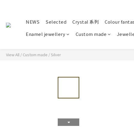
NEWS
Selected
Crystal 系列
Colour fanta
Enamel jewellery
Custom made
Jewelle
View All
/
Custom made
/
Silver