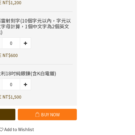
E NT$1,200
屬雷射刻字(10個字元以內，字元以
文字母計算，1個中文字為2個英文
)
E NT$600
利18吋純銀鍊(含K白電鍍)
E NT$1,500
BUY NOW
Add to Wishlist