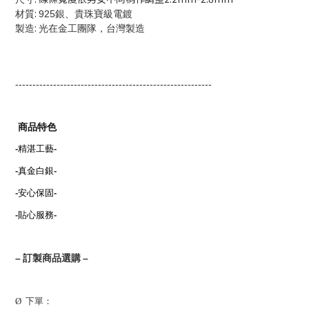
:
材質
925銀、貴珠寶級電鍍
:
製造
光在金工團隊，台灣製造
---------------------------------------------------------
商品特色
-
精湛工藝
-
-
真金白銀
-
-
安心保固
-
-
貼心服務
-
–
訂製商品選購
–
Ø
下單：