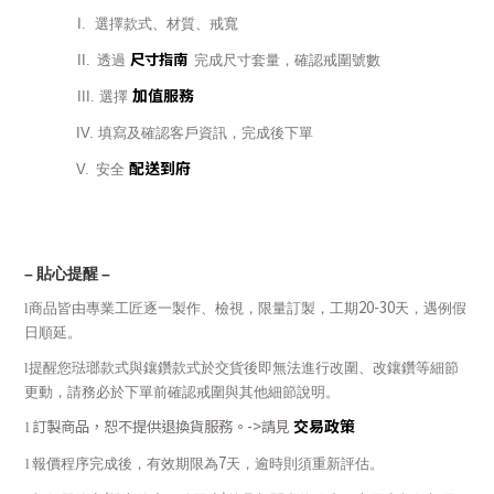
I.
選擇款式、材質、戒寬
尺寸指南
II.
透過
完成尺寸套量，確認戒圍號數
加值服務
III.
選擇
IV.
填寫及確認客戶資訊，完成後下單
配送到府
V.
安全
–
貼心提醒
–
20-30
l
商品皆由專業工匠逐一製作、檢視，限量訂製，工期
天，遇例假
日順延。
l
提醒您琺瑯款式與鑲鑽款式於交貨後即無法進行改圍、改鑲鑽等細節
更動，請務必於下單前確認戒圍與其他細節說明。
交易政策
訂製商品，恕不提供退換貨服務。
->
請見
l
7
l
報價程序完成後，有效期限為
天，逾時則須重新評估。