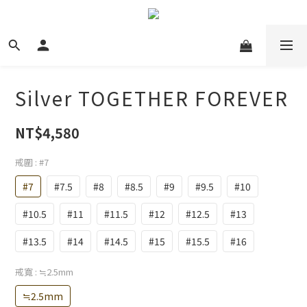
Silver TOGETHER FOREVER
NT$4,580
戒圍
: #7
#7
#7.5
#8
#8.5
#9
#9.5
#10
#10.5
#11
#11.5
#12
#12.5
#13
#13.5
#14
#14.5
#15
#15.5
#16
戒寬
: ≒2.5mm
≒2.5mm