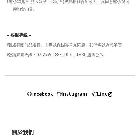
(
)
l
報價單簽章
雙方簽章、公司章
後具相關合約效力，亦同意報價視同
契約合約書。
–
客服專線
–
l
若遇有關商品選購、工期及保固等常見問題，我們竭誠為您解答
02-2555-1883( 10:30
18:30
)
l
敬請來電專線：
–
週四公休
◎Instagram
◎Line@
◎Facebook
關於我們