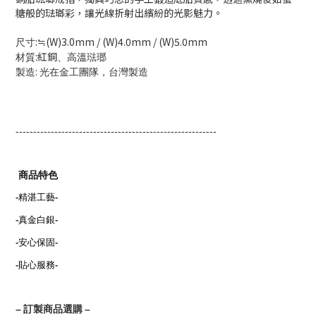
糖般的琺瑯彩，讓光線折射出繽紛的光影魅力。
:
(W)3.0mm / (W)4.0mm / (W)5.0mm
尺寸
≒
:紅銅
材質
、高溫琺瑯
:
製造
光在金工團隊，台灣製造
---------------------------------------------------------
商品特色
-
精湛工藝
-
-
真金白銀
-
-
安心保固
-
-
貼心服務
-
–
訂製商品選購
–