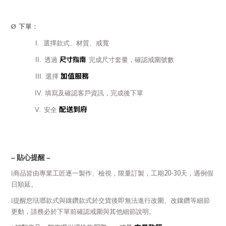
Ø
下單：
I.
選擇款式、材質、戒寬
尺寸指南
II.
透過
完成尺寸套量，確認戒圍號數
加值服務
III.
選擇
IV.
填寫及確認客戶資訊，完成後下單
配送到府
V.
安全
–
貼心提醒
–
20-30
l
商品皆由專業工匠逐一製作、檢視，限量訂製，工期
天，遇例假
日順延。
l
提醒您琺瑯款式與鑲鑽款式於交貨後即無法進行改圍、改鑲鑽等細節
更動，請務必於下單前確認戒圍與其他細節說明。