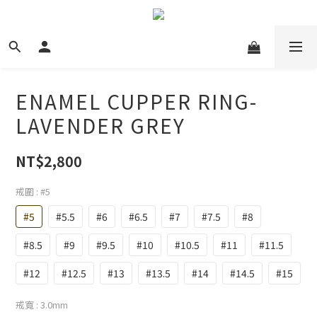
ENAMEL CUPPER RING-
LAVENDER GREY
NT$2,800
戒圍
: #5
#5
#5.5
#6
#6.5
#7
#7.5
#8
#8.5
#9
#9.5
#10
#10.5
#11
#11.5
#12
#12.5
#13
#13.5
#14
#14.5
#15
戒寬
: 3.0mm