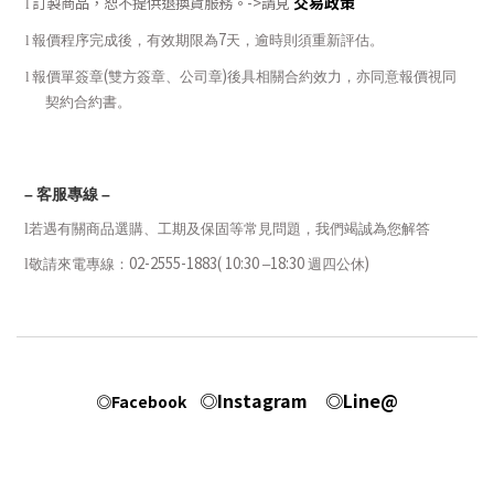
交易政策
訂製商品，恕不提供退換貨服務。
->
請見
l
7
l
報價程序完成後，有效期限為
天，逾時則須重新評估。
(
)
l
報價單簽章
雙方簽章、公司章
後具相關合約效力，亦同意報價視同
契約合約書。
–
客服專線
–
l
若遇有關商品選購、工期及保固等常見問題，我們竭誠為您解答
02-2555-1883( 10:30
18:30
)
l
敬請來電專線：
–
週四公休
◎Instagram
◎Line@
◎Facebook