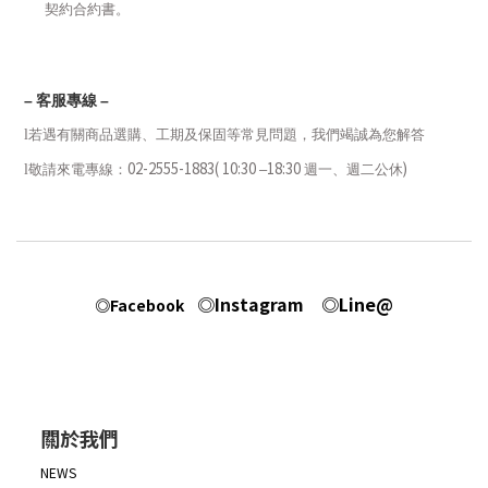
契約合約書。
–
客服專線
–
l
若遇有關商品選購、工期及保固等常見問題，我們竭誠為您解答
02-2555-1883( 10:30
18:30
)
l
敬請來電專線：
–
週一、週二
公休
◎Instagram
◎Line@
◎Facebook
關於我們
NEWS