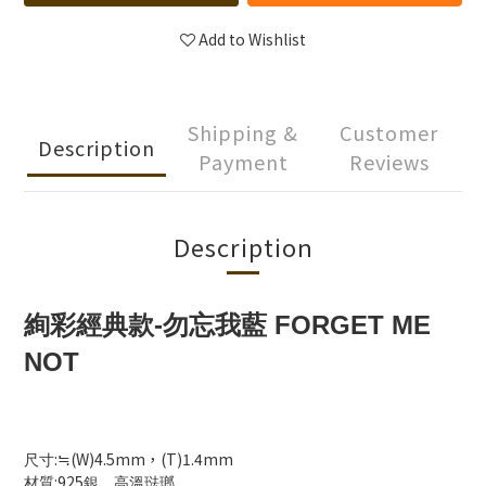
Add to Wishlist
Shipping &
Customer
Description
Payment
Reviews
Description
絢彩經典款
-勿忘我藍 FORGET ME
NOT
:
(W)4.5mm，(T)1.4mm
尺寸
≒
:925
材質
銀、高溫琺瑯