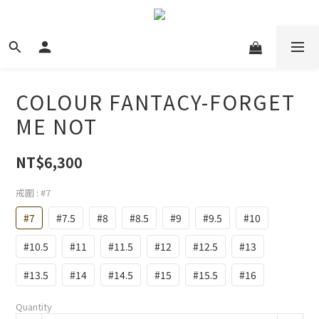
COLOUR FANTACY-FORGET
ME NOT
NT$6,300
戒圍
: #7
#7
#7.5
#8
#8.5
#9
#9.5
#10
#10.5
#11
#11.5
#12
#12.5
#13
#13.5
#14
#14.5
#15
#15.5
#16
Quantity