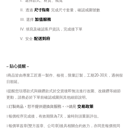
I.
選擇款式、材質、戒寬
尺寸指南
II.
透過
完成尺寸套量，確認戒圍號數
加值服務
III.
選擇
IV.
填寫及確認客戶資訊，完成後下單
配送到府
V.
安全
–
貼心提醒
–
20-30
l
商品皆由專業工匠逐一製作、檢視，限量訂製，工期
天，遇例假
日順延。
l
提醒您琺瑯款式與鑲鑽款式於交貨後即無法進行改圍、改鑲鑽等細節
更動，請務必於下單前確認戒圍與其他細節說明。
交易政策
訂製商品，恕不提供退換貨服務。
->
請見
l
7
l
報價程序完成後，有效期限為
天，逾時則須重新評估。
(
)
l
報價單簽章
雙方簽章、公司章
後具相關合約效力，亦同意報價視同