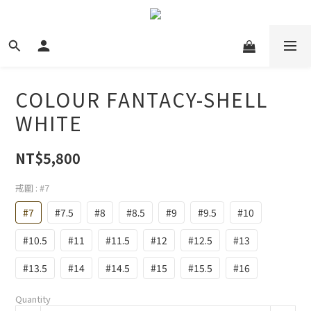
COLOUR FANTACY-SHELL
WHITE
NT$5,800
戒圍
: #7
#7
#7.5
#8
#8.5
#9
#9.5
#10
#10.5
#11
#11.5
#12
#12.5
#13
#13.5
#14
#14.5
#15
#15.5
#16
Quantity