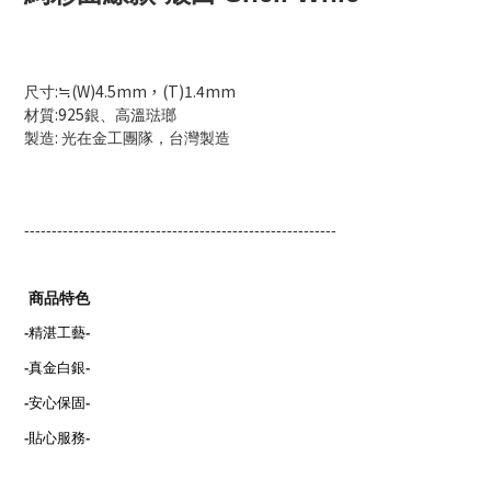
:
(W)4.5mm，(T)1.4mm
尺寸
≒
:925
材質
銀、高溫琺瑯
:
製造
光在金工團隊，台灣製造
---------------------------------------------------------
商品特色
-
精湛工藝
-
-
真金白銀
-
-
安心保固
-
-
貼心服務
-