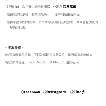
交易政策
訂製商品，恕不提供退換貨服務。
->
請見
l
7
l
報價程序完成後，有效期限為
天，逾時則須重新評估。
(
)
l
報價單簽章
雙方簽章、公司章
後具相關合約效力，亦同意報價視同
契約合約書。
–
客服專線
–
l
若遇有關商品選購、工期及保固等常見問題，我們竭誠為您解答
02-2555-1883( 10:30
18:30
)
l
敬請來電專線：
–
週四公休
◎Instagram
◎Line@
◎Facebook