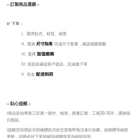
–
訂製商品選購
–
Ø
下單：
I.
選擇款式、材質、戒寬
尺寸指南
II.
透過
完成尺寸套量，確認戒圍號數
加值服務
III.
選擇
IV.
填寫及確認客戶資訊，完成後下單
配送到府
V.
安全
–
貼心提醒
–
20-30
l
商品皆由專業工匠逐一製作、檢視，限量訂製，工期
天，遇例假
日順延。
l
提醒您琺瑯款式與鑲鑽款式於交貨後即無法進行改圍、改鑲鑽等細節
更動，請務必於下單前確認戒圍與其他細節說明。