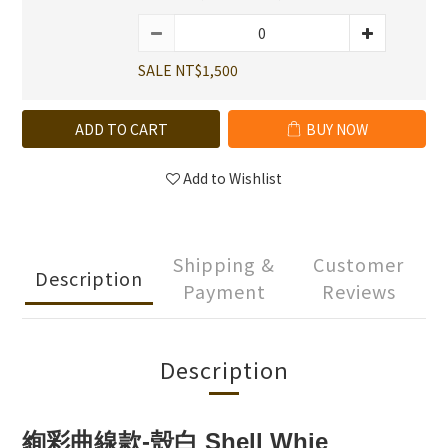
SALE NT$1,500
ADD TO CART
BUY NOW
Add to Wishlist
Shipping &
Customer
Description
Payment
Reviews
Description
絢彩曲線款
-殼白 Shell Whie