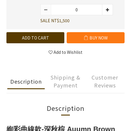
SALE NT$1,500
ADD TO CART
BUY NOW
Add to Wishlist
Shipping &
Customer
Description
Payment
Reviews
Description
絢彩曲線款
-深秋棕 Auumn Brown