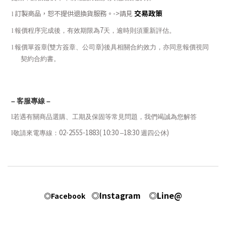
交易政策
訂製商品，恕不提供退換貨服務。
->
請見
l
7
l
報價程序完成後，有效期限為
天，逾時則須重新評估。
(
)
l
報價單簽章
雙方簽章、公司章
後具相關合約效力，亦同意報價視同
契約合約書。
–
客服專線
–
l
若遇有關商品選購、工期及保固等常見問題，我們竭誠為您解答
02-2555-1883( 10:30
18:30
)
l
敬請來電專線：
–
週四公休
◎Instagram
◎Line@
◎Facebook