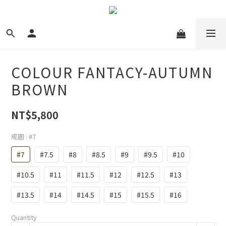
COLOUR FANTACY-AUTUMN
BROWN
NT$5,800
戒圍
: #7
#7
#7.5
#8
#8.5
#9
#9.5
#10
#10.5
#11
#11.5
#12
#12.5
#13
#13.5
#14
#14.5
#15
#15.5
#16
Quantity