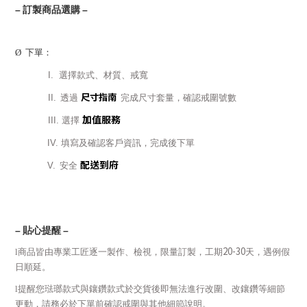
–
訂製商品選購
–
Ø
下單：
I.
選擇款式、材質、戒寬
尺寸指南
II.
透過
完成尺寸套量，確認戒圍號數
加值服務
III.
選擇
IV.
填寫及確認客戶資訊，完成後下單
配送到府
V.
安全
–
貼心提醒
–
20-30
l
商品皆由專業工匠逐一製作、檢視，限量訂製，工期
天，遇例假
日順延。
l
提醒您琺瑯款式與鑲鑽款式於交貨後即無法進行改圍、改鑲鑽等細節
更動，請務必於下單前確認戒圍與其他細節說明。